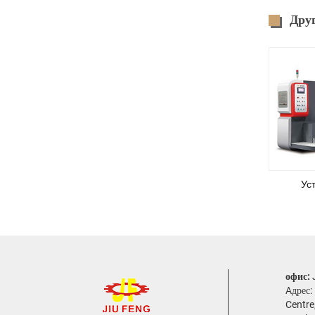
Друг
Ус
офис:
Aдрес:
Centre