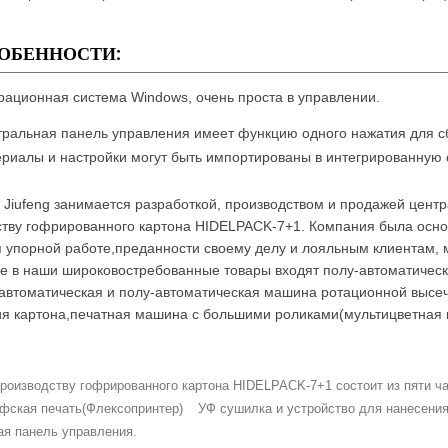
ОБЕННОСТИ:
ационная система Windows, очень проста в управлении.
ральная панель управления имеет функцию одного нажатия для сб
риалы и настройки могут быть импортированы в интегрированную
Jiufeng занимается разработкой, производством и продажей цент
тву гофрированного картона HIDELPACK-7+1. Компания была основ
я упорной работе,преданности своему делу и лояльным клиентам, 
е в наши широковостребованные товары входят полу-автоматическ
автоматическая и полу-автоматическая машина ротационной высеч
я картона,печатная машина с большими роликами(мультицветная п
производству гофрированного картона HIDELPACK-7+1 состоит из пяти ча
фская печать(Флексопринтер)
УФ сушилка и устройство для нанесени
ая панель управления.