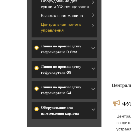
Оборудование для
сушки и УФ-глянцевания
Высекальная машина
Центральная панель
управления
Линия по производству
гофрокартона D-Star
Линия по производству
гофрокартона G5
Централь
Линия по производству
гофрокартона G4
ФУ
Оборудование для
изготовления картона
Центра
вводит
устраня