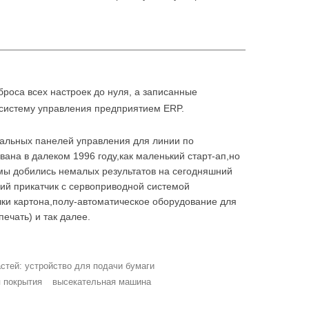
роса всех настроек до нуля, а записанные
 систему управления предприятием ERP.
ральных панелей управления для линии по
ана в далеком 1996 году,как маленький старт-ап,но
мы добились немалых результатов на сегодняшний
ий прикатчик с сервоприводной системой
ки картона,полу-автоматическое оборудование для
ечать) и так далее.
стей: устройство для подачи бумаги
я покрытия
высекательная машина