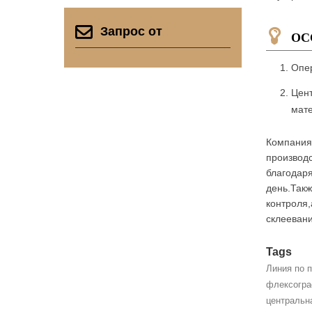
Запрос от
ОС
Опер
Цент
мате
Компания 
производс
благодар
день.Такж
контроля,
склеевани
Tags
Линия по 
флексогра
центральн