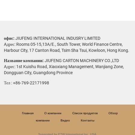
офис:
JIUFENG INTERNATIONAL INDUSRY LIMITED
Aдрес: Rooms 05-15,13A/E., South Tower, World Finance Centre,
Harbour City, 17 Canton Road, Tsim Sha Tsui, Kowloon, Hong Kong.
Название компании:
JIUFENG CARTON MACHINERY CO.,LTD
Aдрес: 1st Kuishu Road, Xiaoxiang Management, Wanjiang Zone,
Dongguan City, Guangdong Province
Тел :
+86-769-22171998
Главная
О компании
Список продуктов
Обзор
компании
Видео
Контакты
Supported by ETW International Inc. USA