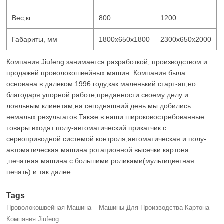
Вес,кг
800
1200
Габариты, мм
1800x650x1800
2300x650x2000
Компания Jiufeng занимается разработкой, производством и
продажей проволокошвейных машин. Компания была
основана в далеком 1996 году,как маленький старт-ап,но
благодаря упорной работе,преданности своему делу и
лояльным клиентам,на сегодняшний день мы добились
немалых результатов.Также в наши широковостребованные
товары входят полу-автоматический прикатчик с
сервоприводной системой контроля,автоматическая и полу-
автоматическая машина ротационной высечки картона
,печатная машина с большими роликами(мультицветная
печать) и так далее.
Tags
Проволокошвейная Машина
Машины Для Производства Картона
Компания Jiufeng