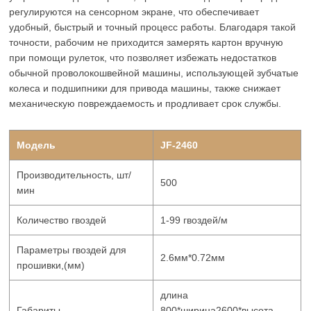
регулируются на сенсорном экране, что обеспечивает
удобный, быстрый и точный процесс работы. Благодаря такой
точности, рабочим не приходится замерять картон вручную
при помощи рулеток, что позволяет избежать недостатков
обычной проволокошвейной машины, использующей зубчатые
колеса и подшипники для привода машины, также снижает
механическую повреждаемость и продливает срок службы.
Модель
JF-2460
Производительность, шт/
500
мин
Количество гвоздей
1-99 гвоздей/м
Параметры гвоздей для
2.6мм*0.72мм
прошивки,(мм)
длина
Габариты
800*ширина2600*высота