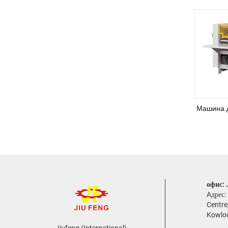
Машина д
офис:
Aдрес:
Centre
Kowlo
Jiufeng (International)