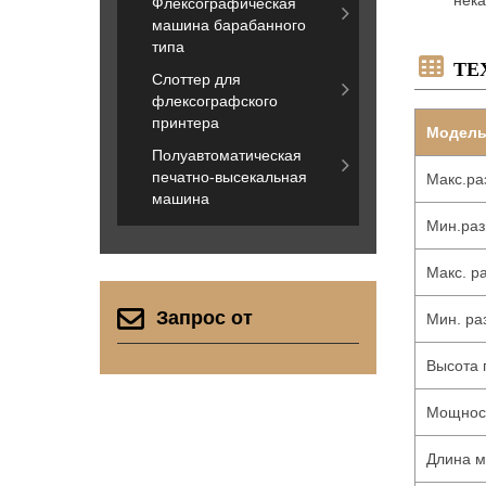
нека
Флексографическая
машина барабанного
типа
ТЕ
Слоттер для
флексографского
принтера
Модел
Полуавтоматическая
печатно-высекальная
Макс.ра
машина
Мин.раз
Макс. р
Запрос от
Мин. ра
Высота 
Мощност
Длина 