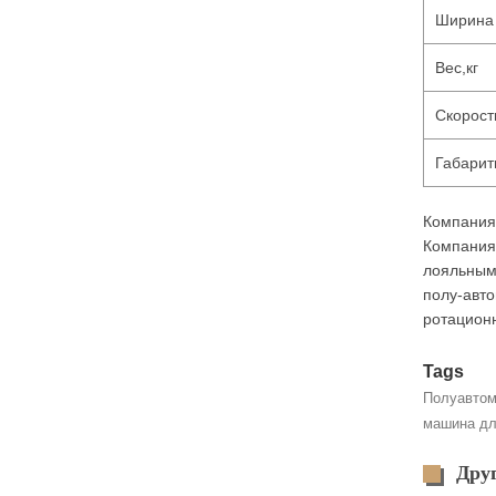
Ширина
Вес,кг
Скорост
Габарит
Компания 
Компания 
лояльным
полу-авто
ротационн
Tags
Полуавтом
машина дл
Дру