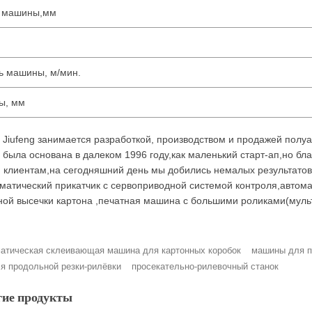
 машины,мм
ь машины, м/мин.
ы, мм
Jiufeng занимается разработкой, производством и продажей полу
была основана в далеком 1996 году,как маленький старт-ап,но бл
 клиентам,на сегодняшний день мы добились немалых результатов
матический прикатчик с сервоприводной системой контроля,автом
ой высечки картона ,печатная машина с большими роликами(мульти
атическая склеивающая машина для картонных коробок
машины для п
я продольной резки-рилёвки
просекательно-рилевочный станок
гие продукты