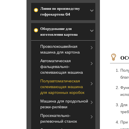
Линия по производству
гофрокартона G4
Оборудование для
изготовления картона
Проволокошвейная
машина для картона
ОС
Автоматическая
фальцевально-
Полу
склеивающая машина
благ
Полуавтоматическая
склеивающая машина
Функ
для картонных коробок
испо
Машина для продольной
Для 
резки-рилёвки
треб
Просекательно-
рилевочный станок
При 